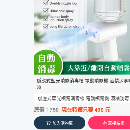
感應式藍光噴霧消毒槍 電動噴霧機 酒精消毒
霧
感應式
原價：
750
現在特價只要
490
元
加入購物車
直接結帳