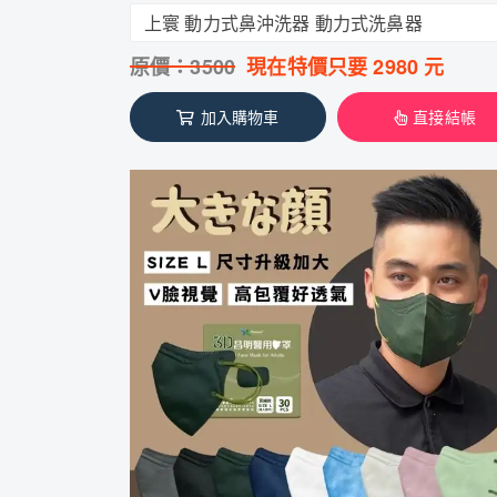
上寰 動力式鼻沖洗器 動力式洗鼻器
原價：
3500
現在特價只要
2980
元
加入購物車
直接結帳