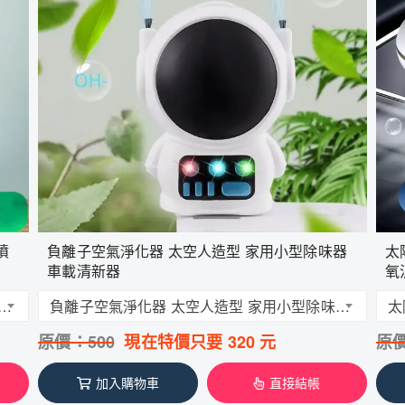
噴
負離子空氣淨化器 太空人造型 家用小型除味器
太
車載清新器
氧
藍光噴霧消毒槍 電動噴霧機 酒精消毒噴霧
負離子空氣淨化器 太空人造型 家用小型除味器 車載清新器 除臭除異味
原價：
500
現在特價只要
320
元
原
加入購物車
直接結帳