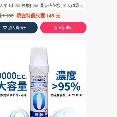
成人平面口罩 醫療口罩 滿版花花款(10入x3袋/一盒)昌明生技 醫療口罩
價：
185
現在特價只要
145
元
加入購物車
直接結帳