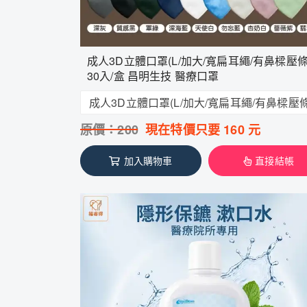
成人3D立體口罩(L/加大/寬扁耳繩/有鼻樑壓條
30入/盒 昌明生技 醫療口罩
原價：
200
現在特價只要
160
元
加入購物車
直接結帳