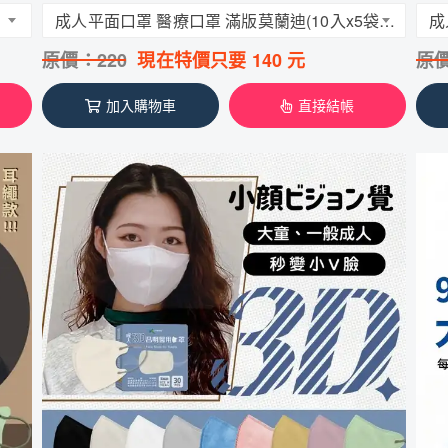
成人平面口罩 醫療口罩 滿版莫蘭迪(10入x5袋/一盒)昌明生技 醫療口罩
原價：
220
現在特價只要
140
元
原
加入購物車
直接結帳