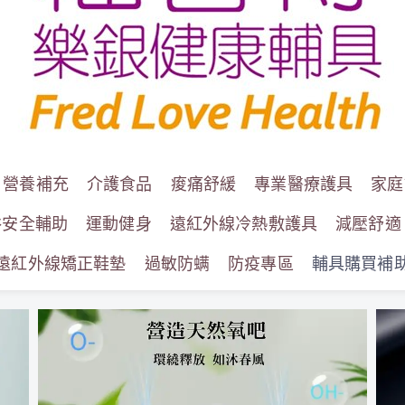
營養補充
介護食品
痠痛舒緩
專業醫療護具
家庭
浴安全輔助
運動健身
遠紅外線冷熱敷護具
減壓舒適
遠紅外線矯正鞋墊
過敏防螨
防疫專區
輔具購買補