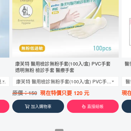
康芙特 醫用檢診無粉手套(100入/盒) PVC手套
醫
透明無粉 檢診手套 醫療手套
隱形保鑣 漱口水 全效防護漱口水 15秒迅速殺滅口腔細菌 快速分解口腔異味 無藥味 舒緩疼痛
康芙特 醫用檢診無粉手套(100入/盒) PVC手套 透明無粉 檢診手套 醫療手套
原價：
150
現在特價只要
120
元
現
加入購物車
直接結帳