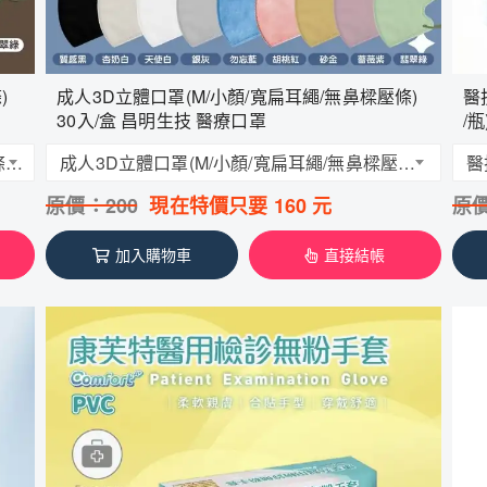
)
成人3D立體口罩(M/小顏/寬扁耳繩/無鼻樑壓條)
醫技
30入/盒 昌明生技 醫療口罩
/瓶
成人3D立體口罩(L/加大/寬扁耳繩/有鼻樑壓條) 30入/盒 昌明生技 醫療口罩
成人3D立體口罩(M/小顏/寬扁耳繩/無鼻樑壓條) 30入/盒 昌明生技 醫療口罩
原價：
200
現在特價只要
160
元
原
加入購物車
直接結帳