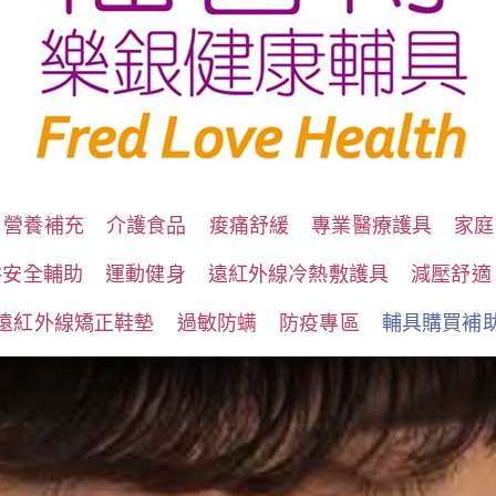
營養補充
介護食品
痠痛舒緩
專業醫療護具
家庭
浴安全輔助
運動健身
遠紅外線冷熱敷護具
減壓舒適
遠紅外線矯正鞋墊
過敏防螨
防疫專區
輔具購買補