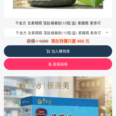
千金方 全素積精 藻肽補養飲(12瓶/盒) 素雞精 素食可
千金方 全素積精 藻肽補養飲(12瓶/盒) 素雞精 素食可
原價：
1280
現在特價只要
960
元
加入購物車
直接結帳