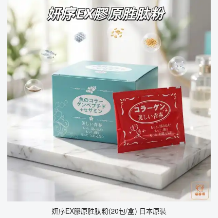
妍序EX膠原胜肽粉(20包/盒) 日本原裝