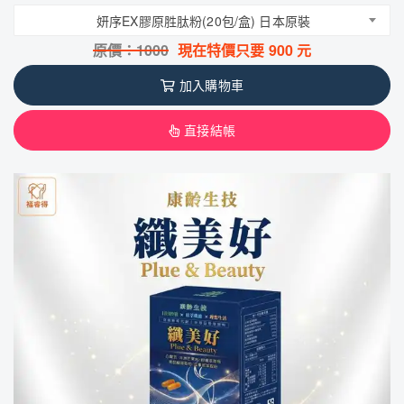
妍序EX膠原胜肽粉(20包/盒) 日本原裝
原價：
1000
現在特價只要
900
元
加入購物車
直接結帳