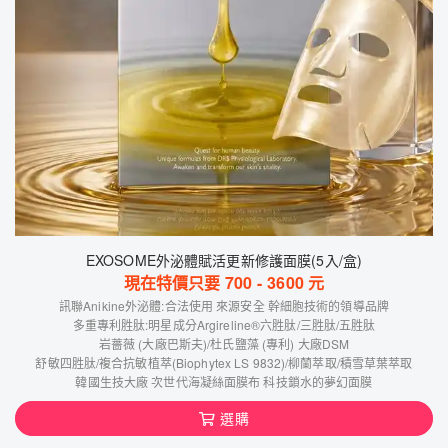
EXOSOME外泌體賦活更新修護面膜(5入/盒)
現在特價只要
700
-
3600
元
訊聯Anikine外泌體:合法使用 來源安全 幹細胞技術的領導品牌
多重專利胜肽:明星成分Argireline®六胜肽/三胜肽/五胜肽
岩薔薇 (大廠巴斯夫)/杜氏鹽藻 (專利) 大廠DSM
舒敏四胜肽/複合抗敏植萃(Biophytex LS 9832)/柳蘭萃取/積雪草葉萃取
韓國生技大廠 次世代海凝絲面膜布 科技鎖水的夢幻面膜
選購