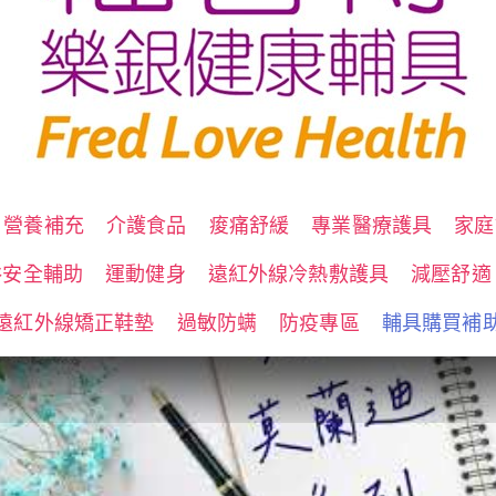
營養補充
介護食品
痠痛舒緩
專業醫療護具
家庭
浴安全輔助
運動健身
遠紅外線冷熱敷護具
減壓舒適
遠紅外線矯正鞋墊
過敏防螨
防疫專區
輔具購買補