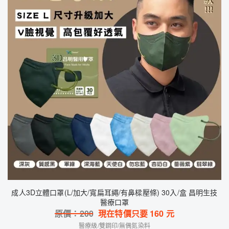
成人3D立體口罩(L/加大/寬扁耳繩/有鼻樑壓條) 30入/盒 昌明生技
醫療口罩
原價：
200
現在特價只要
160
元
醫療級/雙鋼印/無偶氮染料