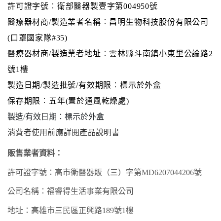
許可證字號︰衛部醫器製壹字第
004950號
醫療器材商
/製造業者名稱︰昌明生物科技股份有限公司
(口罩國家隊#35)
醫療器材商
/製造業者地址︰雲林縣斗南鎮小東里公論路2
號1樓
製造日期
/製造批號/有效期限︰標示於外盒
保存期限︰五年
(置於通風乾燥處)
製造
/有效日期：標示於外盒
消費者使用前應詳閱產品說明書
販售業者資料：
許可證字號：高市衛
醫器
販（
三
）字第
MD
6207
044206
號
公司名稱：福睿得生活事業有限公司
地址：高雄市
三民
區
正興
路
189
號
1樓