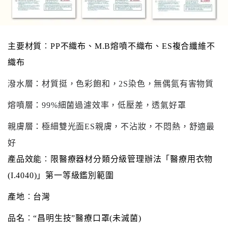
主要材質︰
PP不織布、M.B熔噴不織布、ES複合纖維不
織布
潑水層：材質挺，色彩飽和，
2S染色，無偶氮有害物質
熔噴層：
99%細菌過濾效率，低壓差，透氣好罩
親膚層：極細雙光面
ES親膚，不沾妝，不悶熱，舒適最
好
產品效能︰限醫療器材分類分級管理辦法「醫療用衣物
(I.4040)」第一等級鑑別範圍
產地︰台灣
品名︰
“昌明生技”醫療口罩(未滅菌)