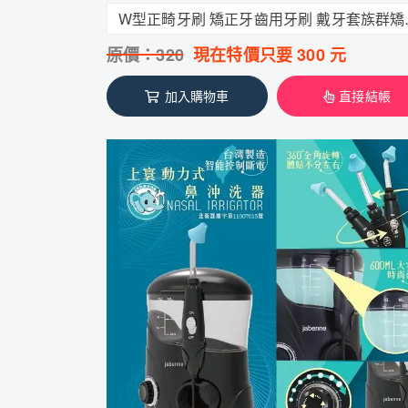
W型正畸牙刷 矯正
原價：
320
現在特價只要
300
元
加入購物車
直接結帳