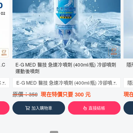
.C
E-G MED 醫技 急速冷噴劑 (400ml/瓶) 冷卻噴劑
隱
運動後噴劑
醫技 E-G MED 氧氣瓶 O2氧氣隨身瓶 (9000C.C /瓶)
E-G MED 醫技 急速冷噴劑 (400ml/瓶) 冷卻噴劑 運動後噴劑
原價：
350
現在特價只要
300
元
現
加入購物車
直接結帳