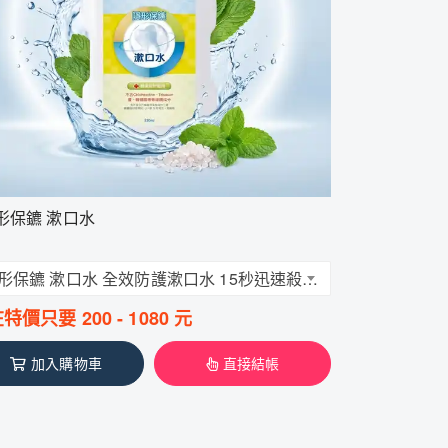
形保鑣 漱口水
隱形保鑣 漱口水 全效防護漱口水 15秒迅速殺滅口腔細菌 快速分解口腔異味 無藥味 舒緩疼痛
在特價只要
200
-
1080
元
加入購物車
直接結帳