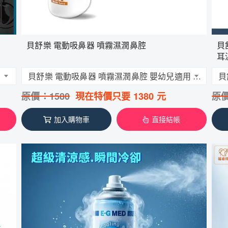
貝舒樂 電動吸鼻器 噴霧濕潤鼻腔
貝
耳
貝舒樂 電動吸鼻器 噴霧濕潤鼻腔 嬰幼兒適用 低噪音 吸鼻機 吸鼻涕機 台灣製
原價：
1580
現在特價只要
1380
元
原
加入購物車
直接結帳