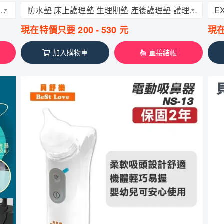
牙齒用牙刷 戴牙套族群矯正牙刷 雙重植毛牙刷 軟毛牙刷(2支裝)
防水墊 床上護理墊 生理期墊 產後護理墊 護理防水墊 隔尿墊 保潔墊 止滑透氣 可水洗機洗
E
現在特價只要
200
-
530
元
現
加入購物車
直接結帳