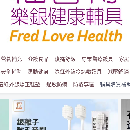
營養補充
介護食品
痠痛舒緩
專業醫療護具
家庭
浴安全輔助
運動健身
遠紅外線冷熱敷護具
減壓舒適
遠紅外線矯正鞋墊
過敏防螨
防疫專區
輔具購買補