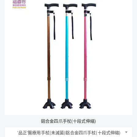
鋁合金四爪手杖(十段式伸縮)
'品正'醫療用手杖(未滅菌)鋁合金四爪手杖(十段式伸縮)