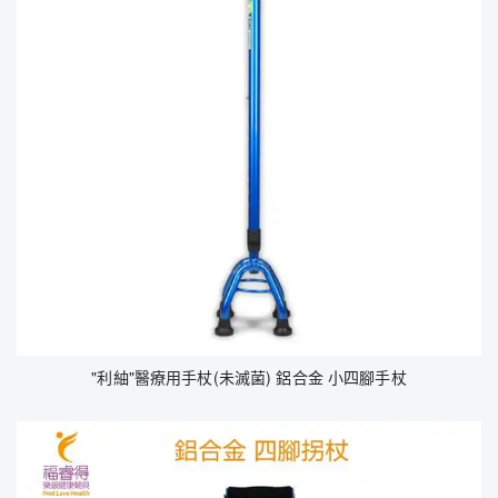
"利紬"醫療用手杖(未滅菌) 鋁合金 小四腳手杖