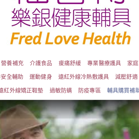
營養補充
介護食品
痠痛舒緩
專業醫療護具
家庭
浴安全輔助
運動健身
遠紅外線冷熱敷護具
減壓舒適
遠紅外線矯正鞋墊
過敏防螨
防疫專區
輔具購買補