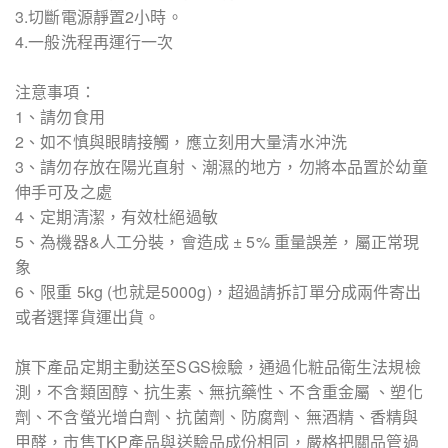
3.切斷電源靜置2小時。
4.一般洗程再運行一次
注意事項：
1、請勿食用
2、如不慎與眼睛接觸，應立刻用大量清水沖洗
3、請勿存放在陽光直射、潮濕的地方，勿將本品置於幼童
伸手可及之處
4、定期清潔，有效杜絕過敏
5、為機器&人工分裝，會造成 ± 5% 重量誤差，屬正常現
象
6、限重 5kg (也就是5000g)，超過請拆訂單分成兩件寄出
或者選擇貨運出貨。
旗下產品定期主動送至SGS檢驗，通過化粧品衛生法規檢
測，不含類固醇、抗生素、無抗藥性、不含重金屬 、塑化
劑、不含螢光增白劑、抗菌劑、防腐劑、無酒精、香精與
甲醛，市售TKP產品與送驗品成份相同，嚴格把關品管過