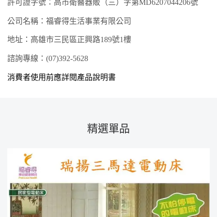
許可證字號：高市衛
醫器
販（
三
）字第
MD
6207
044206
號
公司名稱：福睿得生活事業有限公司
地址：高雄市
三民
區
正興
路
189
號
1樓
諮詢專線：
(07)3
92
-
5628
消費者使用前應詳閱產品說明書
精選單品