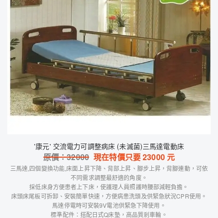
'康元' 交流電力可調整病床 (未滅菌)三馬達電動床
原價：
32000
現在特價只要
23000
元
三馬達,四個變換功能,床面上昇下降、背部上昇、腳步上昇，背腳連動，可依
不同需求調整最舒適的角度。
採低床身方便患者上下床，使護理人員照護時腰部減輕負擔。
床頭床尾板可拆卸、安裝簡單快速，方便病患洗頭及供緊急狀況CPR使用。
馬達停電時可安裝9V電池供緊急下降使用。
標準配件：搭配日式Q床墊，高品質剎車輪。