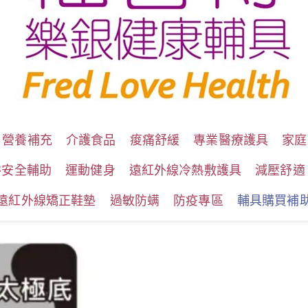
營養補充
介護食品
痠痛舒緩
專業醫療護具
家庭
浴安全輔助
運動健身
遠紅外線冷熱敷護具
減壓舒適
遠紅外線矯正鞋墊
過敏防螨
防疫專區
輔具購買補