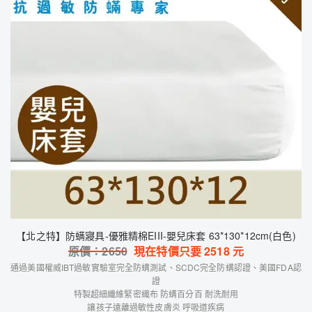
【北之特】防螨寢具-優雅精棉EIII-嬰兒床套 63*130*12cm(白色)
原價：
2650
現在特價只要
2518
元
通過美國權威IBT過敏實驗室完全防螨測試、SCDC完全防螨認證、美國FDA認
證
特製超細纖維緊密織布 防螨百分百 耐洗耐用
讓孩子遠離過敏性皮膚炎 呼吸道疾病