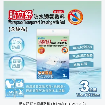
貼立舒 防水透氣敷料 (含紗布)(10x12cm 3片)