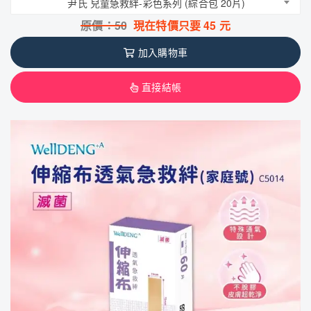
尹氏 兒童急救絆-彩色系列 (綜合包 20片)
原價：
50
現在特價只要
45
元
加入購物車
直接結帳