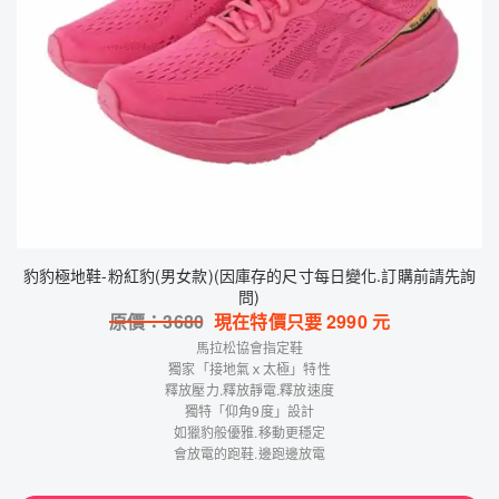
豹豹極地鞋-粉紅豹(男女款)(因庫存的尺寸每日變化.訂購前請先詢
問)
原價：
3680
現在特價只要
2990
元
馬拉松協會指定鞋
獨家「接地氣ｘ太極」特性
釋放壓力.釋放靜電.釋放速度
獨特「仰角9度」設計
如獵豹般優雅.移動更穩定
會放電的跑鞋.邊跑邊放電