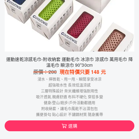
運動速乾涼感毛巾-附收納套 運動毛巾 冰涼巾 涼感巾 萬用毛巾 降
溫毛巾 瞬涼巾 90*30cm
原價：
200
現在特價只要
148
元
浸水、擰微乾、甩一甩、瞬間享受冰涼
超強吸水性 長效低溫涼感
三層特殊設計 奈米纖維增強耐用性
吸汗透氣.親膚舒適 布料不硬化 穿搭多變
健身/登山/跑步/戶外活動都適用
附收納套，讓毛巾風乾不沾濕包包
攜便掛勾 貼心設計 不鏽鋼材質 隨身攜帶
選購