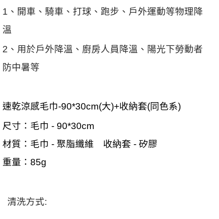
1、
開車、騎車、打球、跑步、戶外運動等物理降
溫
2、
用於戶外降溫、廚房人員降溫、陽光下勞動者
防中暑等
速乾涼感毛巾
-90*30cm(大)
+
收納套
(同色系)
尺寸：毛巾
-
9
0*
3
0cm
材質：毛巾
- 聚脂纖維 收納套 - 矽膠
重量：
85
g
清洗方式: