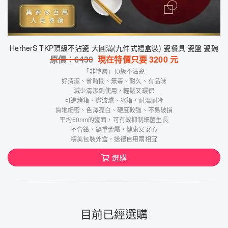
HerherS TKP頂級不沾瓷 大圓滿(九件式禮盒裝) 瓷餐具 瓷盤 瓷碗
原價：
6430
現在特價只要
3200
元
「非塗層」頂級不沾瓷
好清潔、省時間、無毒、耐久、有品味
減少清潔劑使用，輕鬆又環保
可進烤箱、微波爐、冰箱，耐溫耐冷
質地細密、色澤亮白、硬度較強、不易破損
平均50nm的瓷面，可有效抑制細菌生長
不含鉛、鎘重金屬，健康又安心
精美包裝外盒，送禮自用兩相宜
選購
目前已經選購