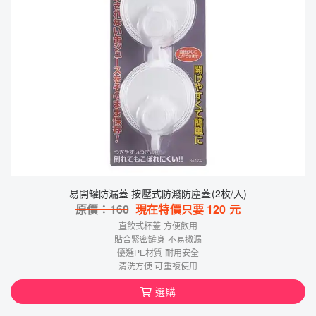
易開罐防漏蓋 按壓式防濺防塵蓋(2枚/入)
原價：
160
現在特價只要
120
元
直飲式杯蓋 方便飲用
貼合緊密罐身 不易撒漏
優選PE材質 耐用安全
清洗方便 可重複使用
選購