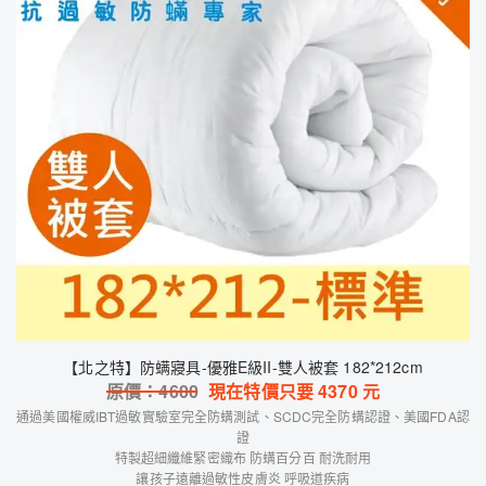
【北之特】防螨寢具-優雅E級II-雙人被套 182*212cm
原價：
4600
現在特價只要
4370
元
通過美國權威IBT過敏實驗室完全防螨測試、SCDC完全防螨認證、美國FDA認
證
特製超細纖維緊密織布 防螨百分百 耐洗耐用
讓孩子遠離過敏性皮膚炎 呼吸道疾病