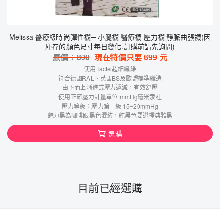
Melissa 醫療級時尚彈性襪─ 小腿襪 醫療襪 壓力襪 靜脈曲張襪(因
庫存的顏色尺寸每日變化.訂購前請先詢問)
原價：
800
現在特價只要
699
元
使用Tactel超細纖維
符合德國RAL、英國BS及歐盟標準織造
由下而上漸進式壓力遞減，有效舒壓
使用正確壓力計量單位:mmHg毫米汞柱
壓力等級：壓力第一級 15~20mmHg
魅力黑為咖啡跟黑色混紡，純黑色要選擇典雅黑
選購
目前已經選購