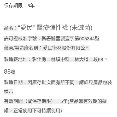
保存期限：
5
年
“
”
(
)
愛民
醫療彈性襪
未滅菌
品名：
許可證核准字號：衛署醫器製壹字第005344號
藥商/製造廠名稱：愛民衛材股份有限公司
、
製造廠地址：彰化縣二林鎮中科二林大道二段68
88
號
製造日期：因庫存批次而有所不同，請詳見產品包裝
標示
有效期間（或保存期限）：5年(產品無有效期的疑
慮，正常使用下可持續使用)