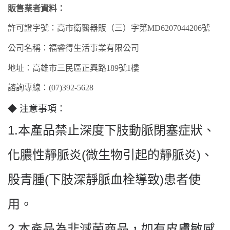
販售業者資料：
許可證字號：高市衛
醫器
販（
三
）字第
MD
6207
044206
號
公司名稱：福睿得生活事業有限公司
地址：高雄市
三民
區
正興
路
189
號
1樓
諮詢專線：
(07)3
92
-
5628
◆
注意事項：
1.
本產品禁止深度下肢動脈閉塞症狀、
(
)
化膿性靜脈炎
微生物引起的靜脈炎
、
(
)
股青腫
下肢深靜脈血栓導致
患者使
用。
2.
本產品為非滅菌商品，如有皮膚敏感