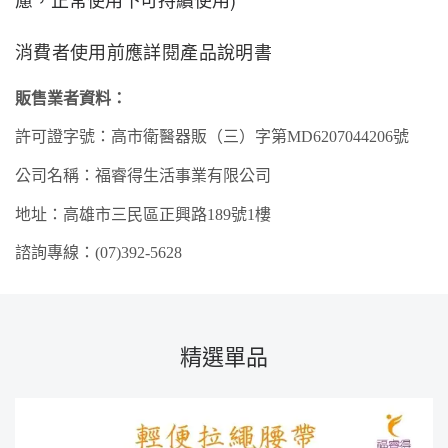
消費者使用前應詳閱產品說明書
販售業者資料：
許可證字號：高市衛
醫器
販（
三
）字第
MD
6207
044206
號
公司名稱：福睿得生活事業有限公司
地址：高雄市
三民
區
正興
路
189
號
1樓
諮詢專線：
(07)3
92
-
5628
精選單品