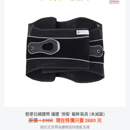
輕便拉繩腰帶 護腰 '保衛' 軀幹裝具 (未滅菌)
原價：
2980
現在特價只要
2680
元
輕拉式背帶為腰椎提供適度支撐