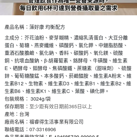
產品名稱：
藻好康 均衡配方
主成分：
芥花油粉、麥芽糊精、濃縮乳清蛋白、大豆分離
蛋白、菊糖、燕麥纖維、磷酸鈣、氯化鉀、中鏈脂肪酸、
重酒石酸膽鹼、氯化鈉、香料、碳酸鈣、氧化鎂、硫酸
銅、抗壞血酸鈉、β-胡蘿蔔素、鉻酵母、牛磺酸、維生素
E、硒酵母、鉬酵母、焦磷酸鐵、蔗糖素（甜味劑）、硫酸
鋅、葡萄糖酸錳、本多酸鈣、菸鹼醯胺、維生素A粉末、維
生素B12、生物素、維生素D3、維生素B1、維生素B2、維
生素B6、維生素K1、維生素C、葉酸、碘化鉀。
包裝規格：
3024g
/袋
保存期限：
至少距有效日期前365日以上
產地：台灣
廠商名稱：福睿得生活事業有限公司
聯絡電話：07-3316906
食品業者登錄字號：
E-124685729-00000-5