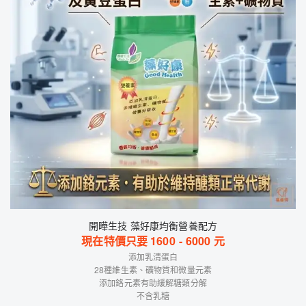
開曄生技 藻好康均衡營養配方
現在特價只要
1600
-
6000
元
添加乳清蛋白
28種維生素、礦物質和微量元素
添加鉻元素有助緩解糖類分解
不含乳糖