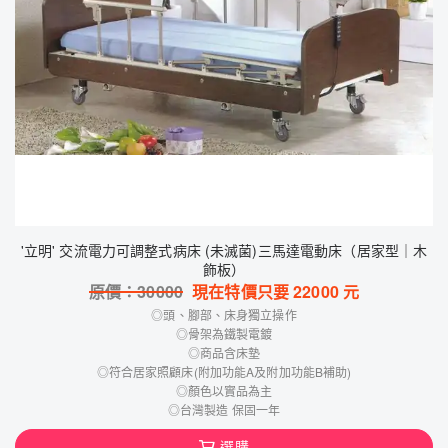
'立明' 交流電力可調整式病床 (未滅菌)三馬達電動床（居家型｜木
飾板）
原價：
30000
現在特價只要
22000
元
◎頭、腳部、床身獨立操作
◎骨架為鐵製電鍍
◎商品含床墊
◎符合居家照顧床(附加功能A及附加功能B補助)
◎顏色以實品為主
◎台灣製造 保固一年
選購