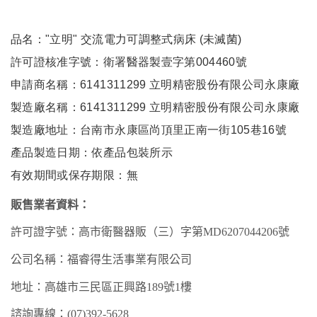
品名："立明" 交流電力可調整式病床 (未滅菌)
許可證核准字號：衛署醫器製壹字第004460號
申請商名稱：6141311299 立明精密股份有限公司永康廠
製造廠名稱：6141311299 立明精密股份有限公司永康廠
製造廠地址：台南市永康區尚頂里正南一街105巷16號
產品製造日期：依產品包裝所示
有效期間或保存期限：無
販售業者資料：
許可證字號：高市衛
醫器
販（
三
）字第
MD
6207
044206
號
公司名稱：福睿得生活事業有限公司
地址：高雄市
三民
區
正興
路
189
號
1樓
諮詢專線：
(07)3
92
-
5628