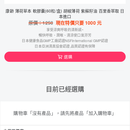
康齡 薄荷草本 軟膠囊(60粒/盒) 胡椒薄荷 紫蘇籽油 百里香萃取 日
本進口
原價：
1250
現在特價只要
1000
元
享受涼爽呼吸的清新感~
暢快呼吸、潤喉、清涼使口氣芬芳
日本健康食品GMP工廠認證NSFInternational GMP認證
日本亞洲清真協會認證,品質認證有保障
選購
目前已經選購
購物車「沒有產品」，請先將產品「加入購物車」