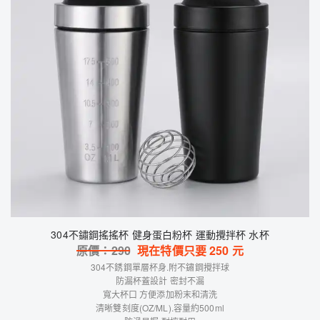
304不鏽鋼搖搖杯 健身蛋白粉杯 運動攪拌杯 水杯
原價：
290
現在特價只要
250
元
304不銹鋼單層杯身.附不鏽鋼攪拌球
防漏杯蓋設計 密封不漏
寬大杯口 方便添加粉末和清洗
清晰雙刻度(OZ/ML).容量約500ml