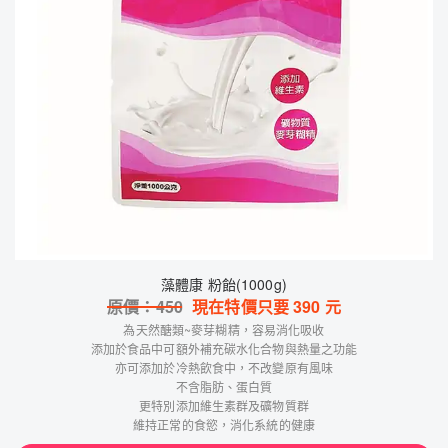
藻體康 粉飴(1000g)
原價：
450
現在特價只要
390
元
為天然醣類~麥芽糊精，容易消化吸收
添加於食品中可額外補充碳水化合物與熱量之功能
亦可添加於冷熱飲食中，不改變原有風味
不含脂肪、蛋白質
更特別添加維生素群及礦物質群
維持正常的食慾，消化系統的健康