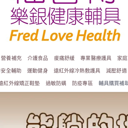
營養補充
介護食品
痠痛舒緩
專業醫療護具
家庭
浴安全輔助
運動健身
遠紅外線冷熱敷護具
減壓舒適
遠紅外線矯正鞋墊
過敏防螨
防疫專區
輔具購買補