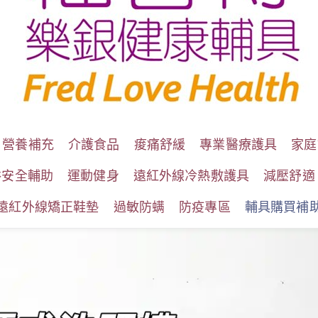
營養補充
介護食品
痠痛舒緩
專業醫療護具
家庭
浴安全輔助
運動健身
遠紅外線冷熱敷護具
減壓舒適
遠紅外線矯正鞋墊
過敏防螨
防疫專區
輔具購買補