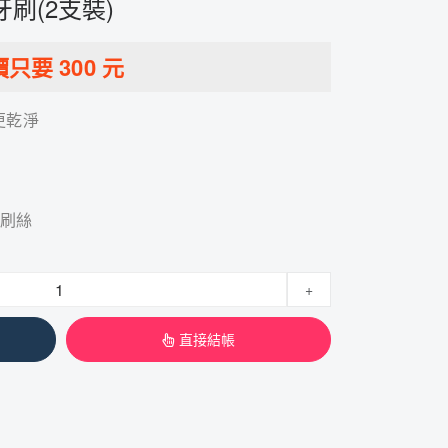
刷(2支裝)
價只要
300
元
更乾淨
圓刷絲
+
直接結帳