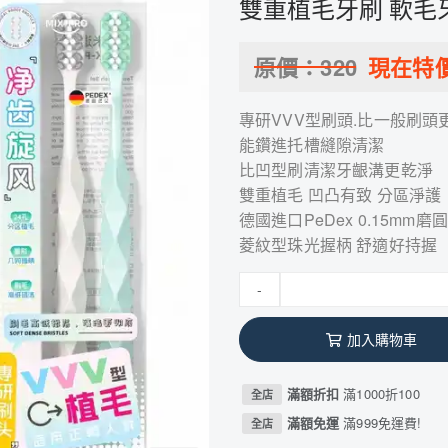
雙重植毛牙刷 軟毛牙
原價：
320
現在特
專研VVV型刷頭.比一般刷頭
能鑽進托槽縫隙清潔
比凹型刷清潔牙齦溝更乾淨
雙重植毛 凹凸有致 分區淨護
德國進口PeDex 0.15mm磨
菱紋型珠光握柄 舒適好持握
-
加入購物車
滿額折扣
滿1000折100
全店
滿額免運
滿999免運費!
全店