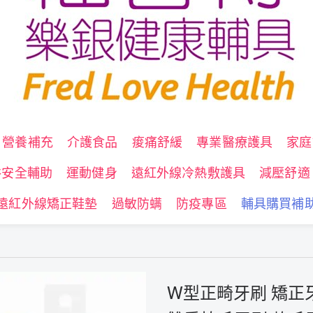
營養補充
介護食品
痠痛舒緩
專業醫療護具
家庭
浴安全輔助
運動健身
遠紅外線冷熱敷護具
減壓舒適
遠紅外線矯正鞋墊
過敏防螨
防疫專區
輔具購買補
W型正畸牙刷 矯正