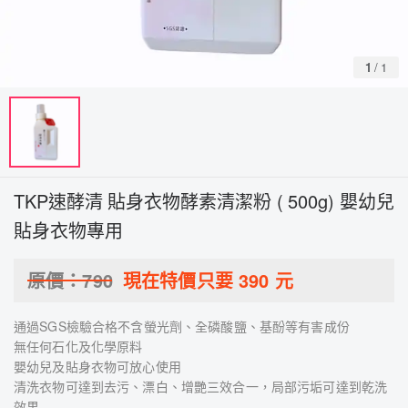
1
/
1
TKP速酵清 貼身衣物酵素清潔粉 ( 500g) 嬰幼兒
貼身衣物專用
原價：
790
現在特價只要
390
元
通過SGS檢驗合格不含螢光劑、全磷酸鹽、基酚等有害成份
無任何石化及化學原料
嬰幼兒及貼身衣物可放心使用
清洗衣物可達到去污、漂白、增艷三效合一，局部污垢可達到乾洗
效果