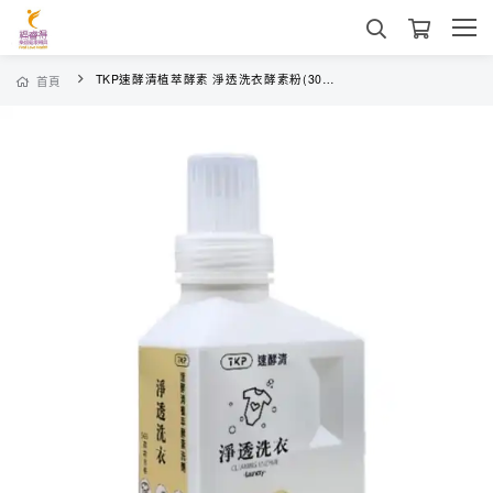
TKP速酵清植萃酵素 淨透洗衣酵素粉(300g/瓶)
首頁