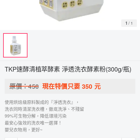
1
/
1
TKP速酵清植萃酵素 淨透洗衣酵素粉(300g/瓶)
原價：
450
現在特價只要
350
元
使用烘焙級原料製成的『淨透洗衣』，
洗衣同時清潔洗衣槽，徹底洗淨、不殘留
99%可生物分解，降低環境污染
最安心強效的洗衣唯一選擇！
嬰兒衣物用，更好~