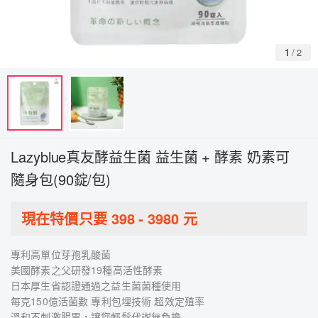
1
/
2
Lazyblue真友酵益生菌 益生菌 + 酵素 奶素可
隨身包(90錠/包)
現在特價只要
398
-
3980
元
專利高單位芽孢乳酸菌
美國酵素之父研發19種高活性酵素
日本厚生省認證通過之益生菌菌種使用
每克150億活菌數 專利包埋技術 超效定殖率
溫和不刺激腸胃，讓您輕鬆代謝無負擔