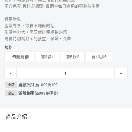
不含色素.香料.防腐劑 最適合每日食用的專利益生菌
適用對象
經常外食，飲食不均衡的您
生活壓力大，需要使排便順暢的您
需要特別補好菌的孩童、孕婦、長輩
規格
1包體驗價
買3送1
買5送2
買10送5
-
+
滿額折扣
滿1000折100
全店
滿額免運
滿999免運費!
全店
產品介紹