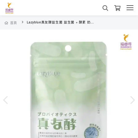
Lazyblue真友酵益生菌 益生菌 + 酵素 奶素可 隨身包(90錠/包)
首頁