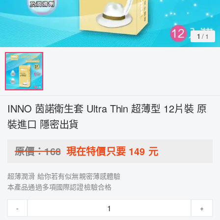
1
/
1
INNO 茵諾衛生套 Ultra Thin 超薄型 12片裝 原
裝進口 隱密出貨
原價：
168
現在特價只要
149
元
超薄潤滑 給你若有似無親密薄感體驗
本產品通過多項國際認證檢驗合格
-
+