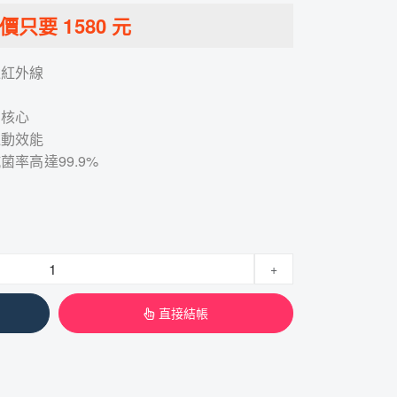
特價只要
1580
元
遠紅外線
固核心
運動效能
率高達99.9%
+
直接結帳