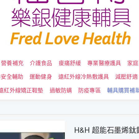
營養補充
介護食品
痠痛舒緩
專業醫療護具
家庭
浴安全輔助
運動健身
遠紅外線冷熱敷護具
減壓舒適
遠紅外線矯正鞋墊
過敏防螨
防疫專區
輔具購買補
H&H 超能石墨烯