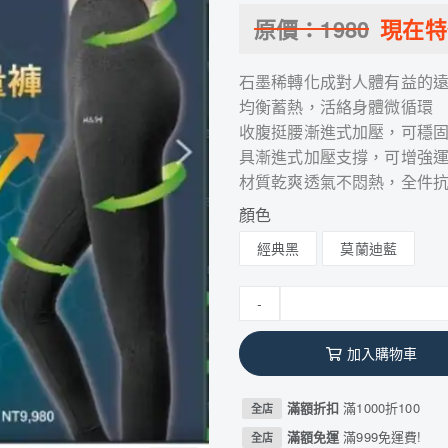
原價：
1980
現在
石墨稀轉化成對人體有益的
均衡蓄熱，活絡身體微循環
收腹挺腰漸進式加壓，可穩
具漸進式加壓支撐，可增強
材質乾爽透氣不悶熱，全件抗菌
顏色
經典黑
莫蘭迪藍
-
加入購物車
滿額折扣
滿1000折100
全店
滿額免運
滿999免運費!
全店