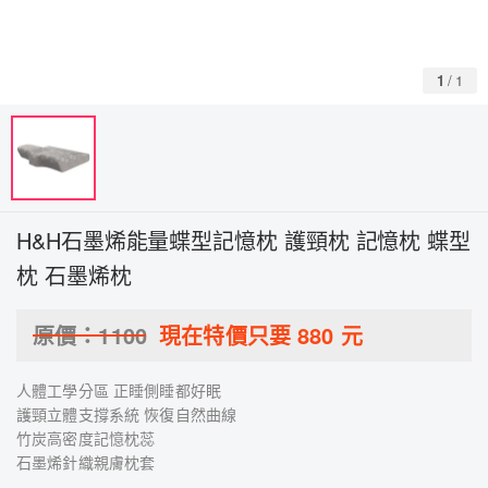
1
/
1
H&H石墨烯能量蝶型記憶枕 護頸枕 記憶枕 蝶型
枕 石墨烯枕
原價：
1100
現在特價只要
880
元
人體工學分區 正睡側睡都好眠
護頸立體支撐系統 恢復自然曲線
竹炭高密度記憶枕蕊
石墨烯針織親膚枕套