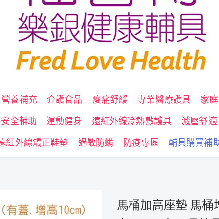
營養補充
介護食品
痠痛舒緩
專業醫療護具
家庭
浴安全輔助
運動健身
遠紅外線冷熱敷護具
減壓舒適
遠紅外線矯正鞋墊
過敏防螨
防疫專區
輔具購買補
馬桶加高座墊 馬桶