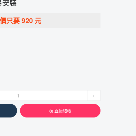
易安裝
特價只要
920
元
+
直接結帳