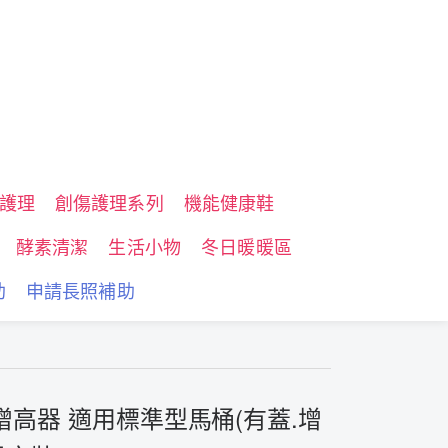
護理
創傷護理系列
機能健康鞋
酵素清潔
生活小物
冬日暖暖區
助
申請長照補助
增高器 適用標準型馬桶(有蓋.增