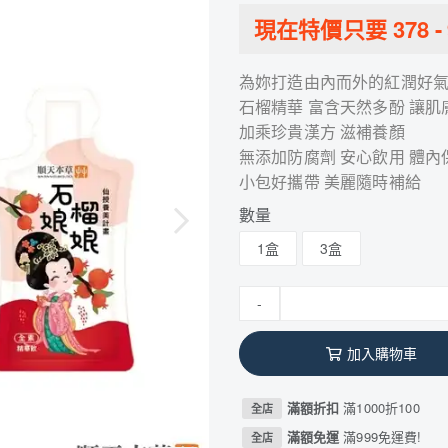
現在特價只要
378
-
為妳打造由內而外的紅潤好
石榴精華 富含天然多酚 讓肌
加乘珍貴漢方 滋補養顏
無添加防腐劑 安心飲用 體內
小包好攜帶 美麗隨時補給
數量
1盒
3盒
-
加入購物車
滿額折扣
滿1000折100
全店
滿額免運
滿999免運費!
全店