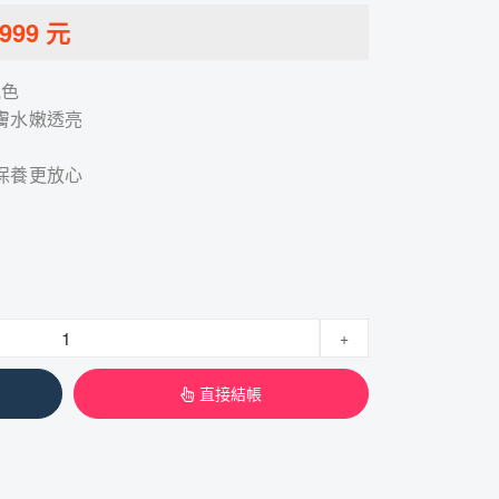
999
元
氣色
膚水嫩透亮
保養更放心
+
直接結帳