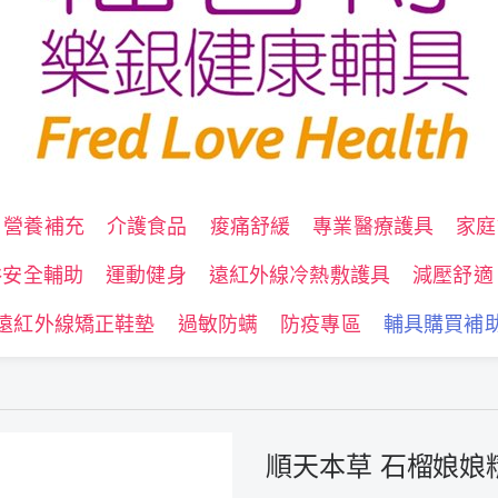
營養補充
介護食品
痠痛舒緩
專業醫療護具
家庭
浴安全輔助
運動健身
遠紅外線冷熱敷護具
減壓舒適
遠紅外線矯正鞋墊
過敏防螨
防疫專區
輔具購買補
順天本草 石榴娘娘精