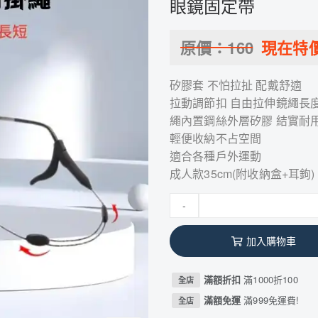
眼鏡固定帶
原價：
160
現在特
矽膠套 不怕拉扯 配戴舒適
拉動調節扣 自由拉伸鏡繩長
繩內置鋼絲外層矽膠 結實耐
輕便收納不占空間
適合各種戶外運動
成人款35cm(附收納盒+耳鉤)
-
加入購物車
滿額折扣
滿1000折100
全店
滿額免運
滿999免運費!
全店