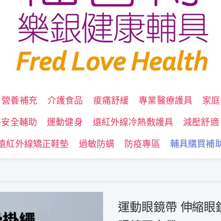
營養補充
介護食品
痠痛舒緩
專業醫療護具
家庭
浴安全輔助
運動健身
遠紅外線冷熱敷護具
減壓舒適
遠紅外線矯正鞋墊
過敏防螨
防疫專區
輔具購買補
運動眼鏡帶 伸縮眼