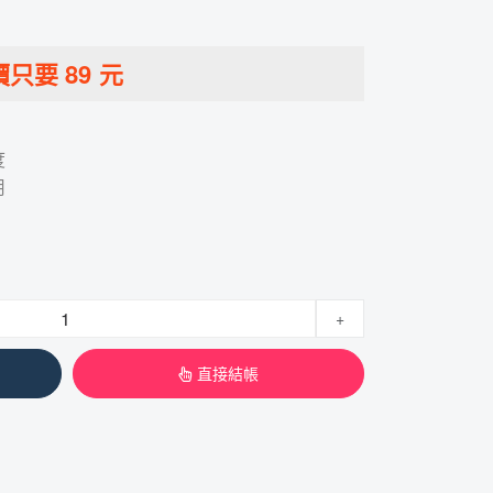
價只要
89
元
度
用
+
直接結帳