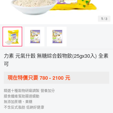
1
/
3
力素 元氣什穀 無糖綜合穀物飲(25gx30入) 全素
可
現在特價只要
780
-
2100
元
精選十種穀物研磨調製 營養加分
膳食纖維幫助腸道蠕動
無添加蔗糖、果糖
不含反式脂肪 低鈉好健康