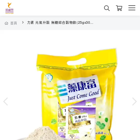
力素 元氣什穀 無糖綜合穀物飲(25gx30入) 全素可
首頁