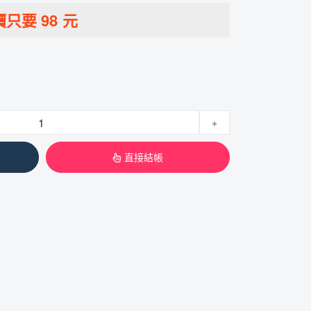
價只要
98
元
+
直接結帳