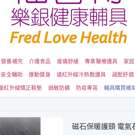
營養補充
介護食品
痠痛舒緩
專業醫療護具
家庭
浴安全輔助
運動健身
遠紅外線冷熱敷護具
減壓舒適
遠紅外線矯正鞋墊
過敏防螨
防疫專區
輔具購買補
磁石保暖護頸 電氣