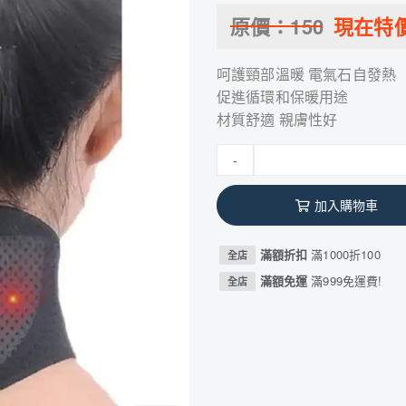
原價：
150
現在特
呵護頸部溫暖 電氣石自發熱
促進循環和保暖用途
材質舒適 親膚性好
-
加入購物車
滿額折扣
滿1000折100
全店
滿額免運
滿999免運費!
全店