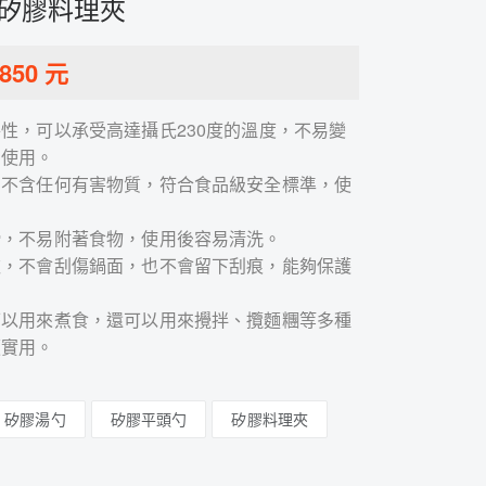
 矽膠料理夾
850
元
性，可以承受高達攝氏230度的溫度，不易變
中使用。
，不含任何有害物質，符合食品級安全標準，使
滑，不易附著食物，使用後容易清洗。
軟，不會刮傷鍋面，也不會留下刮痕，能夠保護
可以用來煮食，還可以用來攪拌、攬麵糰等多種
便實用。
矽膠湯勺
矽膠平頭勺
矽膠料理夾