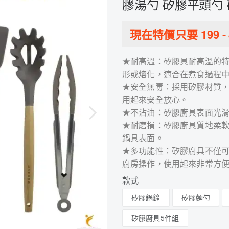
膠湯勺 矽膠平頭勺
現在特價只要
199
-
★耐高溫：矽膠具耐高溫的特
形或熔化，適合在煮食過程
★安全無毒：採用矽膠材質
用起來安全放心。
★不沾油：矽膠廚具表面光
★耐磨損：矽膠廚具質地柔
鍋具表面。
★多功能性：矽膠廚具不僅
廚房操作，使用起來非常方
款式
矽膠鍋鏟
矽膠麵勺
矽膠廚具5件組