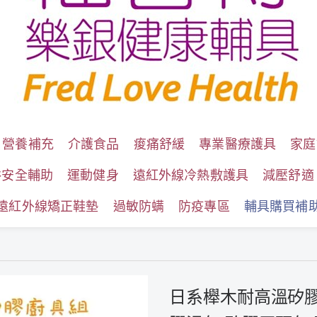
營養補充
介護食品
痠痛舒緩
專業醫療護具
家庭
浴安全輔助
運動健身
遠紅外線冷熱敷護具
減壓舒適
遠紅外線矯正鞋墊
過敏防螨
防疫專區
輔具購買補
日系櫸木耐高溫矽膠