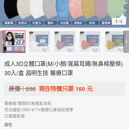
1
/
6
成人3D立體口罩(M/小顏/寬扁耳繩/無鼻樑壓條)
30入/盒 昌明生技 醫療口罩
原價：
200
現在特價只要
160
元
醫療級/雙鋼印/無偶氮染料
符合國家CNS14774醫療口罩測試標準
口罩國家隊
顏色