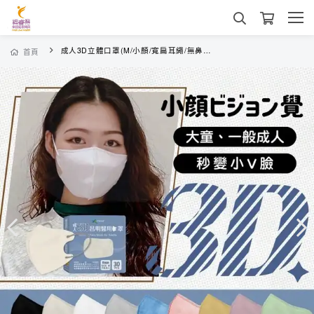
成人3D立體口罩(M/小顏/寬扁耳繩/無鼻樑壓條) 30入/盒 昌明生技 醫療口罩
首頁