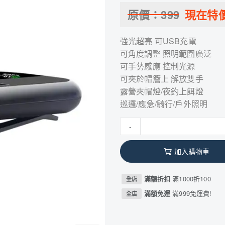
原價：
399
現在特
強光超亮 可USB充電
可角度調整 照明範圍廣泛
可手勢感應 控制光源
可夾於帽簷上 解放雙手
露營夾帽燈/夜釣上餌燈
巡邏/應急/騎行/戶外照明
-
加入購物車
滿額折扣
滿1000折100
全店
滿額免運
滿999免運費!
全店