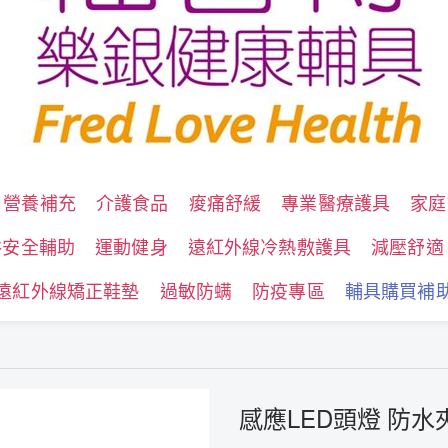
營養補充
介護食品
痠痛舒緩
專業醫療護具
家庭
浴安全輔助
運動健身
遠紅外線冷熱敷護具
減壓舒適
遠紅外線矯正鞋墊
過敏防螨
防疫專區
輔具購買補
感應LED頭燈 防