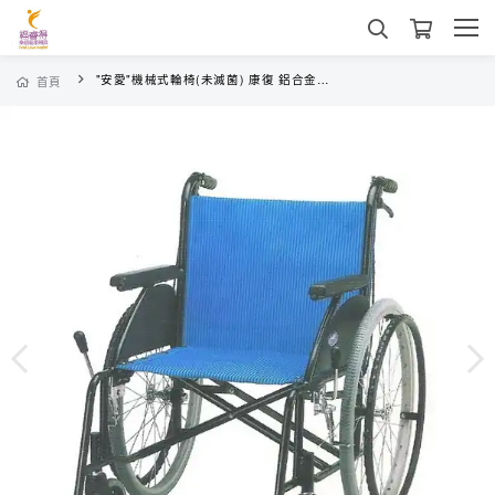
"安愛"機械式輪椅(未滅菌) 康復 鋁合金輪椅 F-16(座寬18")
首頁