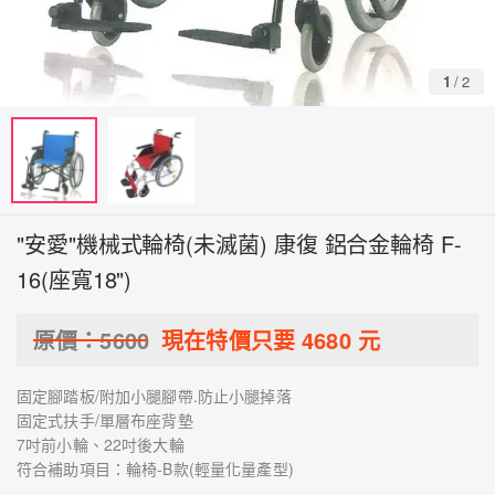
1
/
2
"安愛"機械式輪椅(未滅菌) 康復 鋁合金輪椅 F-
16(座寬18")
原價：
5600
現在特價只要
4680
元
固定腳踏板/附加小腿腳帶.防止小腿掉落
固定式扶手/單層布座背墊
7吋前小輪、22吋後大輪
符合補助項目：輪椅-B款(輕量化量產型)