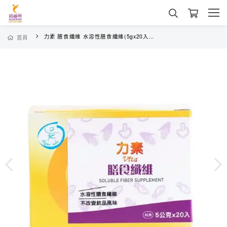
力素 膳食纖維 水溶性膳食纖維(5gx20入/盒) 隨身包
首頁