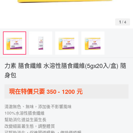
1
/
4
力素 膳食纖維 水溶性膳食纖維(5gx20入/盒) 隨
身包
現在特價只要
350
-
1200
元
清澈無色、無味，添加後不影響風味
100%水溶性膳食纖維
幫助消化道益生菌生長
改變細菌叢生態，調整體質
可幫助消化，促進腸道蠕動 ，使排便順暢