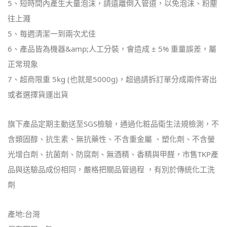
5、短時間內產生大量泡沫，請遠離倒入管道，以免泡沫、粉塵
往上濺
5、每週清潔一到兩次尤佳
6、產品皆為機器&amp;人工分裝，會造成 ± 5% 重量誤差，屬
正常現象
7、超商限重 5kg (也就是5000g)，超過請拆訂單分成兩件寄出
或者選擇貨運出貨
旗下產品定期主動送至SGS檢驗，通過化粧品衛生法規檢測，不
含類固醇、抗生素、無抗藥性、不含重金屬 、塑化劑、不含螢
光增白劑、抗菌劑、防腐劑、無酒精、香精與甲醛，市售TKP產
品與送驗品成份相同，嚴格把關品管過程 ，有別於傳統化工洗
劑
產地:台灣