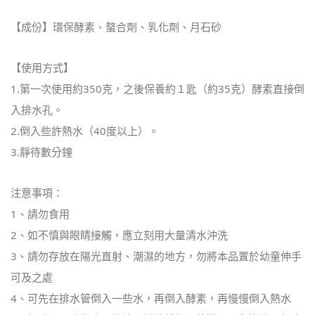
【成份】環保酵素、螯合劑、乳化劑、月石砂
【使用方式】
1.第一次使用約350克，之後保養約１匙（約35克）酵素直接倒
入排水孔。
2.倒入些許熱水（40度以上）。
3.靜待數分鐘
注意事項：
1、請勿食用
2、如不慎與眼睛接觸，應立刻用大量清水沖洗
3、請勿存放在陽光直射、潮濕的地方，勿將本品置於幼童伸手
可及之處
4、可先在排水管倒入一些水，再倒入酵素，再慢慢倒入熱水