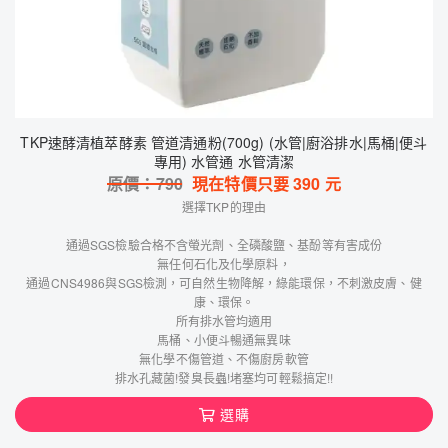
TKP速酵清植萃酵素 管道清通粉(700g) (水管|廚浴排水|馬桶|便斗
專用) 水管通 水管清潔
原價：
790
現在特價只要
390
元
選擇TKP的理由
通過SGS檢驗合格不含螢光劑、全磷酸鹽、基酚等有害成份
無任何石化及化學原料，
通過CNS4986與SGS檢測，可自然生物降解，綠能環保，不刺激皮膚、健
康、環保。
所有排水管均適用
馬桶、小便斗暢通無異味
無化學不傷管道、不傷廚房軟管
排水孔藏菌!發臭長蟲!堵塞均可輕鬆搞定!!
選購