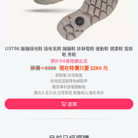
USTINI 蹦蹦接地鞋 接地氣鞋 蹦蹦鞋 排靜電鞋 運動鞋 健康鞋 寬楦
鞋 男鞋
預計9/6後陸續出貨
原價：
2580
現在特價只要
2280
元
超輕量 加倍輕盈
採用荳荳鞋帶免綁鞋帶
獨家專利放電運動鞋
適合久走久站.日常穿搭.輕量爬山.健走跑步
選購
目前已經選購