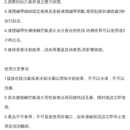
2.調整到自己最舒適之壓力狀態。

3.液體繃帶續繞固定後將其多餘液體繃帶剪斷,尾部貼附於纏繞處3秒
自行貼合。

4.液體繃帶外層接觸空氣過久水分會自然乾掉,內層依舊可以使用達2
小時左右。

5.確保蒸發冷卻效果，請勿再覆蓋其他東西,而影響效能。

使用注意事項

1儲放在陰涼處或者冰箱冷藏以增加冷卻效果。不可以冷凍，不可以
洗滌。

2.當水膠接觸空氣過久而乾燥無法再回復時請丢棄。開封後請立即使
用。

3.產品不可食用，不可直接使用於傷口，如有過敏狀況請立即停止使
用並溶詢醫師。
