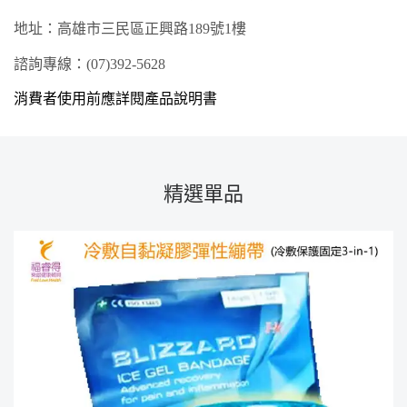
地址：高雄市
三民
區
正興
路
189
號
1樓
諮詢專線：
(07)3
92
-
5628
消費者使用前應詳閱產品說明書
精選單品