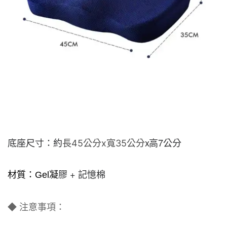
底座尺寸：約
x高7公分
長45公分x寬35公分
膠 + 記憶棉
材質：Gel凝
◆
注意事項：