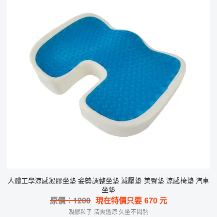
人體工學涼感凝膠坐墊 姿勢調整坐墊 減壓墊 美臀墊 涼感椅墊 汽車
坐墊
原價：
1200
現在特價只要
670
元
凝膠粒子 清爽透涼 久坐不悶熱