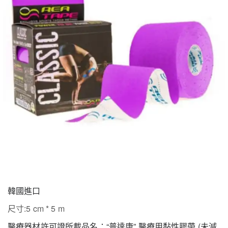
韓國進口
尺寸:5 cm * 5 m
醫療器材許可證所載品名：“普達康” 醫療用黏性膠帶 (未滅